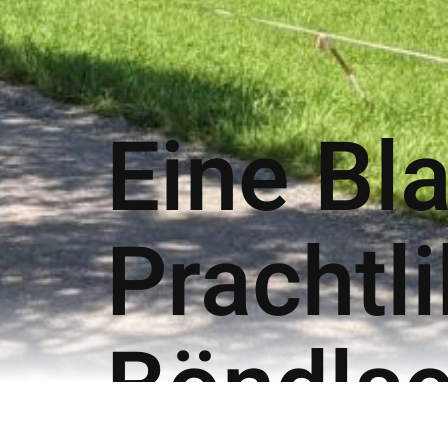
Eine Bla
Prachtl
Böndls