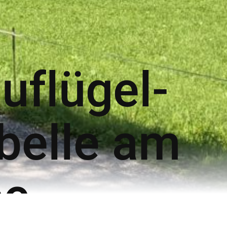
uflügel-
ibelle am
ee