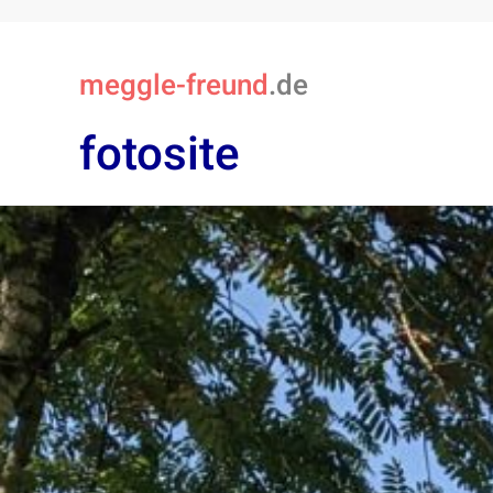
meggle-freund
.de
fotosite